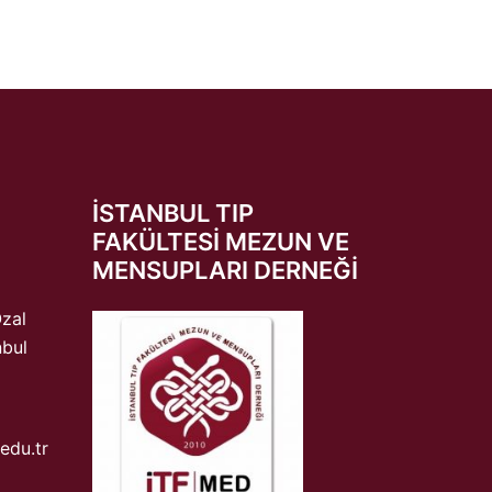
ISTANBUL TIP
FAKÜLTESI MEZUN VE
MENSUPLARI DERNEĞI
Özal
nbul
edu.tr