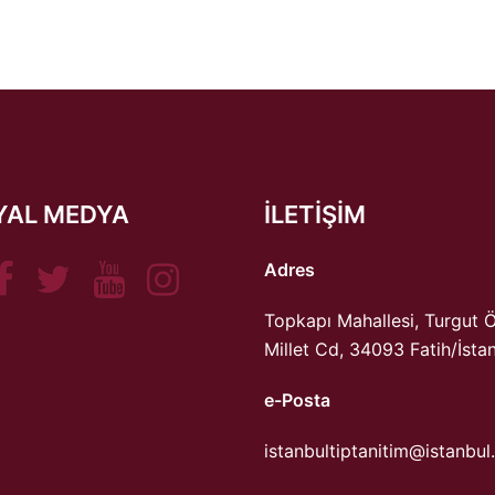
YAL MEDYA
ILETIŞIM
Facebook
Twitter
Youtube
Instagram
Adres
Topkapı Mahallesi, Turgut 
Millet Cd, 34093 Fatih/İsta
e-Posta
istanbultiptanitim@istanbul.